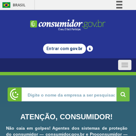
BRASIL
Simplifique!
Comunica BR
Participe
Acesso à informação
Entrar com
gov.br
Legislação
Canais
Toggle
naviga
ATENÇÃO, CONSUMIDOR!
Não caia em golpes! Agentes dos sistemas de proteção
do consumidor — consumidor.gov.br e Proconsumidor —