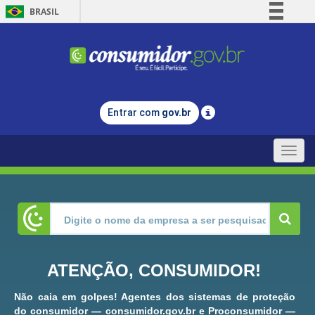
BRASIL
Simplifique!
Comunica BR
Participe
Acesso à informação
Entrar com
gov.br
Legislação
Canais
Toggle
naviga
ATENÇÃO, CONSUMIDOR!
Não caia em golpes! Agentes dos sistemas de proteção
do consumidor — consumidor.gov.br e Proconsumidor —