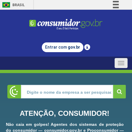
BRASIL
Simplifique!
Comunica BR
Participe
Acesso à informação
Entrar com
gov.br
Legislação
Canais
Toggle
naviga
ATENÇÃO, CONSUMIDOR!
Não caia em golpes! Agentes dos sistemas de proteção
do consumidor — consumidor.gov.br e Proconsumidor —