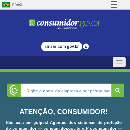
BRASIL
Simplifique!
Comunica BR
Participe
Acesso à informação
Entrar com
gov.br
Legislação
Canais
Toggle
naviga
ATENÇÃO, CONSUMIDOR!
Não caia em golpes! Agentes dos sistemas de proteção
do consumidor — consumidor.gov.br e Proconsumidor —