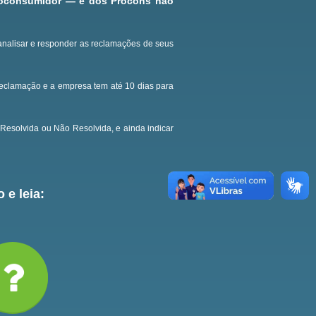
roconsumidor — e dos Procons não
analisar e responder as reclamações de seus
reclamação e a empresa tem até 10 dias para
Resolvida ou Não Resolvida, e ainda indicar
 e leia: