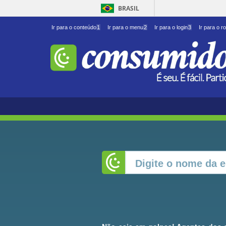
BRASIL
Ir para o conteúdo
1
Ir para o menu
2
Ir para o login
3
Ir para o r