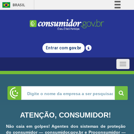
BRASIL
Simplifique!
Comunica BR
Participe
Acesso à informação
Entrar com
gov.br
Legislação
Canais
Toggle
naviga
ATENÇÃO, CONSUMIDOR!
Não caia em golpes! Agentes dos sistemas de proteção
do consumidor — consumidor.gov.br e Proconsumidor —