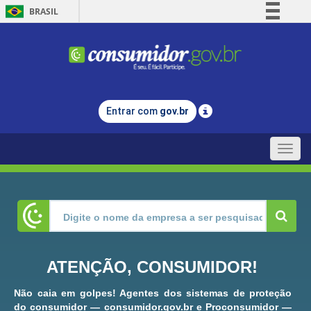
BRASIL
Simplifique!
Comunica BR
Participe
Acesso à informação
Entrar com
gov.br
Legislação
Canais
Toggle
naviga
ATENÇÃO, CONSUMIDOR!
Não caia em golpes! Agentes dos sistemas de proteção
do consumidor — consumidor.gov.br e Proconsumidor —