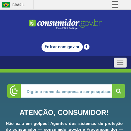
BRASIL
Simplifique!
Comunica BR
Participe
Acesso à informação
Entrar com
gov.br
Legislação
Canais
Toggle
naviga
ATENÇÃO, CONSUMIDOR!
Não caia em golpes! Agentes dos sistemas de proteção
do consumidor — consumidor.gov.br e Proconsumidor —