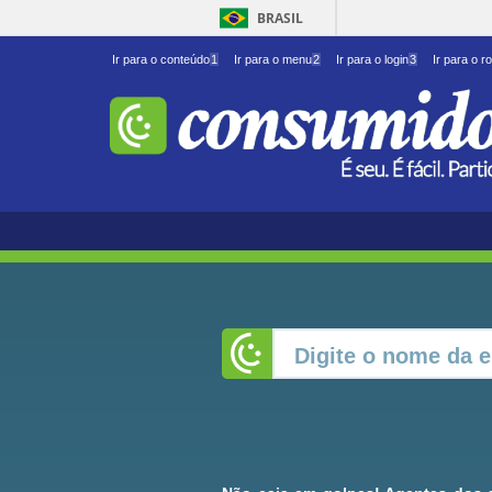
BRASIL
Ir para o conteúdo
1
Ir para o menu
2
Ir para o login
3
Ir para o r