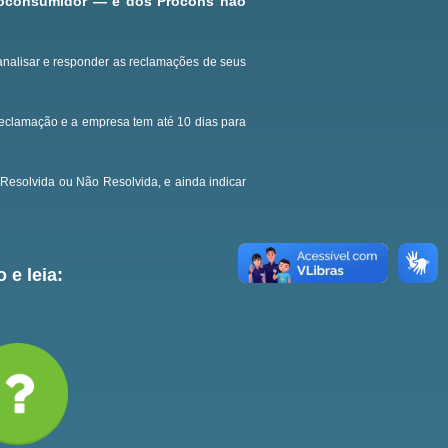
roconsumidor — e dos Procons não
analisar e responder as reclamações de seus
reclamação e a empresa tem até 10 dias para
Resolvida ou Não Resolvida, e ainda indicar
 e leia: