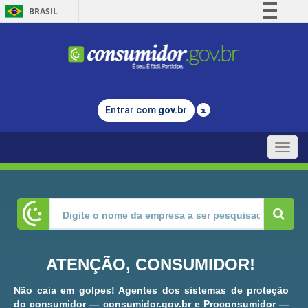
BRASIL
Simplifique!
Comunica BR
Participe
Acesso à informação
Entrar com
gov.br
Legislação
Canais
Toggle
naviga
ATENÇÃO, CONSUMIDOR!
Não caia em golpes! Agentes dos sistemas de proteção
do consumidor — consumidor.gov.br e Proconsumidor —