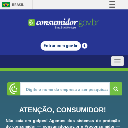
BRASIL
Simplifique!
Comunica BR
Participe
Acesso à informação
Entrar com
gov.br
Legislação
Canais
Toggle
naviga
ATENÇÃO, CONSUMIDOR!
Não caia em golpes! Agentes dos sistemas de proteção
do consumidor — consumidor.gov.br e Proconsumidor —