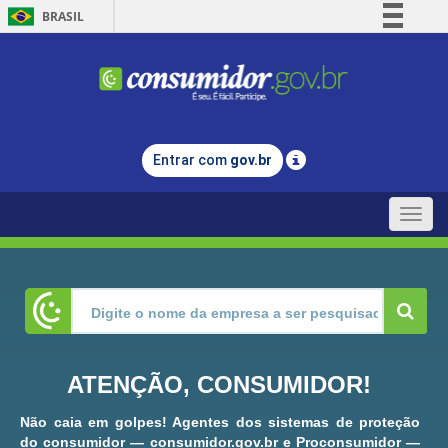
BRASIL
Simplifique!
Comunica BR
Participe
Acesso à informação
Entrar com
gov.br
Legislação
Canais
Toggle
naviga
ATENÇÃO, CONSUMIDOR!
Não caia em golpes! Agentes dos sistemas de proteção
do consumidor — consumidor.gov.br e Proconsumidor —