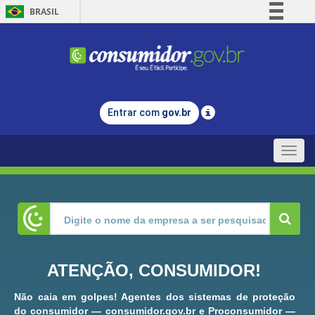
BRASIL
Simplifique!
Comunica BR
Participe
Acesso à informação
Entrar com
gov.br
Legislação
Canais
Toggle
naviga
ATENÇÃO, CONSUMIDOR!
Não caia em golpes! Agentes dos sistemas de proteção
do consumidor — consumidor.gov.br e Proconsumidor —