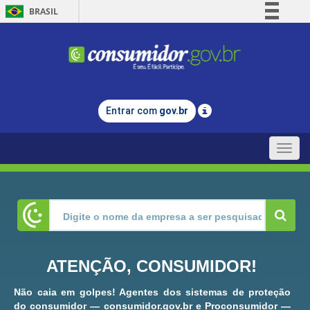
BRASIL
Simplifique!
Comunica BR
Participe
Acesso à informação
Entrar com
gov.br
Legislação
Canais
Toggle
naviga
ATENÇÃO, CONSUMIDOR!
Não caia em golpes! Agentes dos sistemas de proteção
do consumidor — consumidor.gov.br e Proconsumidor —