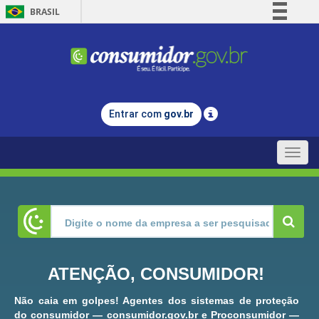
BRASIL
Simplifique!
Comunica BR
Participe
Acesso à informação
Entrar com
gov.br
Legislação
Canais
Toggle
naviga
ATENÇÃO, CONSUMIDOR!
Não caia em golpes! Agentes dos sistemas de proteção
do consumidor — consumidor.gov.br e Proconsumidor —