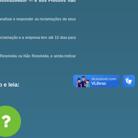
roconsumidor — e dos Procons não
analisar e responder as reclamações de seus
reclamação e a empresa tem até 10 dias para
Resolvida ou Não Resolvida, e ainda indicar
 e leia: