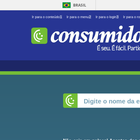
BRASIL
Ir para o conteúdo
1
Ir para o menu
2
Ir para o login
3
Ir para o r