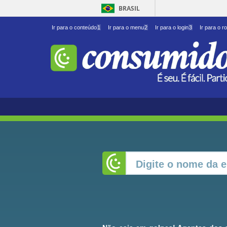
BRASIL
Ir para o conteúdo
1
Ir para o menu
2
Ir para o login
3
Ir para o r