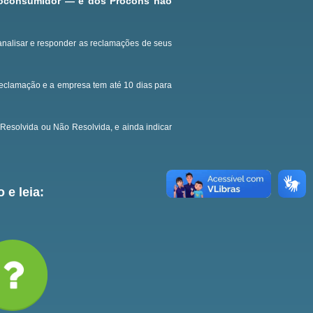
roconsumidor — e dos Procons não
analisar e responder as reclamações de seus
reclamação e a empresa tem até 10 dias para
Resolvida ou Não Resolvida, e ainda indicar
 e leia: