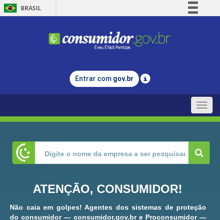
BRASIL
Simplifique!
Comunica BR
Participe
Acesso à informação
Entrar com
gov.br
Legislação
Canais
Toggle
naviga
ATENÇÃO, CONSUMIDOR!
Não caia em golpes! Agentes dos sistemas de proteção
do consumidor — consumidor.gov.br e Proconsumidor —