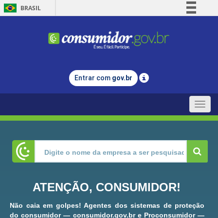
BRASIL
Simplifique!
Comunica BR
Participe
Acesso à informação
Entrar com
gov.br
Legislação
Canais
Toggle
naviga
ATENÇÃO, CONSUMIDOR!
Não caia em golpes! Agentes dos sistemas de proteção
do consumidor — consumidor.gov.br e Proconsumidor —