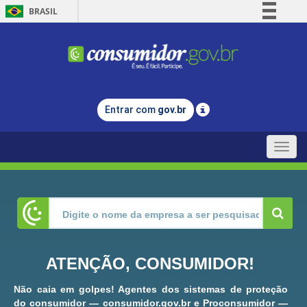
BRASIL
Simplifique!
Comunica BR
Participe
Acesso à informação
Entrar com
gov.br
Legislação
Canais
Toggle
naviga
ATENÇÃO, CONSUMIDOR!
Não caia em golpes! Agentes dos sistemas de proteção
do consumidor — consumidor.gov.br e Proconsumidor —