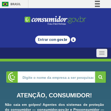
BRASIL
Simplifique!
Comunica BR
Participe
Acesso à informação
Entrar com
gov.br
Legislação
Canais
Toggle
naviga
ATENÇÃO, CONSUMIDOR!
Não caia em golpes! Agentes dos sistemas de proteção
do consumidor — consumidor.gov.br e Proconsumidor —