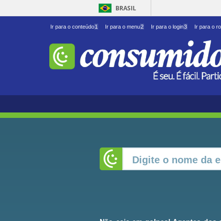
BRASIL
Ir para o conteúdo
1
Ir para o menu
2
Ir para o login
3
Ir para o r