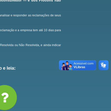
roconsumidor — e dos Procons não
analisar e responder as reclamações de seus
reclamação e a empresa tem até 10 dias para
Resolvida ou Não Resolvida, e ainda indicar
 e leia: