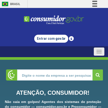
BRASIL
Simplifique!
Comunica BR
Participe
Acesso à informação
Entrar com
gov.br
Legislação
Canais
Toggle
naviga
ATENÇÃO, CONSUMIDOR!
Não caia em golpes! Agentes dos sistemas de proteção
do consumidor — consumidor.gov.br e Proconsumidor —