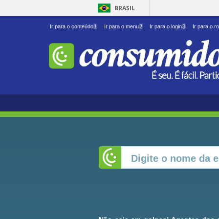
BRASIL
Ir para o conteúdo
1
Ir para o menu
2
Ir para o login
3
Ir para o r