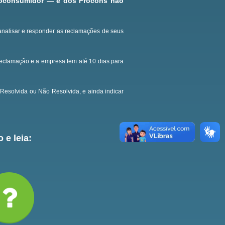
roconsumidor — e dos Procons não
analisar e responder as reclamações de seus
reclamação e a empresa tem até 10 dias para
Resolvida ou Não Resolvida, e ainda indicar
 e leia: