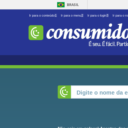
BRASIL
Ir para o conteúdo
1
Ir para o menu
2
Ir para o login
3
Ir para o r