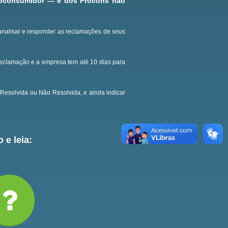
roconsumidor — e dos Procons não
analisar e responder as reclamações de seus
reclamação e a empresa tem até 10 dias para
Resolvida ou Não Resolvida, e ainda indicar
 e leia: