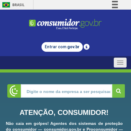
BRASIL
Simplifique!
Comunica BR
Participe
Acesso à informação
Entrar com
gov.br
Legislação
Canais
Toggle
naviga
ATENÇÃO, CONSUMIDOR!
Não caia em golpes! Agentes dos sistemas de proteção
do consumidor — consumidor.gov.br e Proconsumidor —