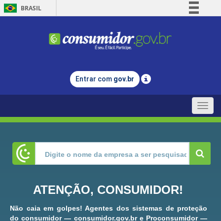
BRASIL
Simplifique!
Comunica BR
Participe
Acesso à informação
Entrar com
gov.br
Legislação
Canais
Toggle
naviga
ATENÇÃO, CONSUMIDOR!
Não caia em golpes! Agentes dos sistemas de proteção
do consumidor — consumidor.gov.br e Proconsumidor —