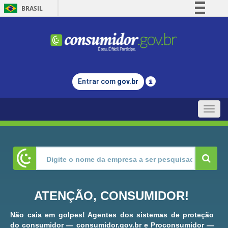
BRASIL
Simplifique!
Comunica BR
Participe
Acesso à informação
Entrar com
gov.br
Legislação
Canais
Toggle
naviga
ATENÇÃO, CONSUMIDOR!
Não caia em golpes! Agentes dos sistemas de proteção
do consumidor — consumidor.gov.br e Proconsumidor —