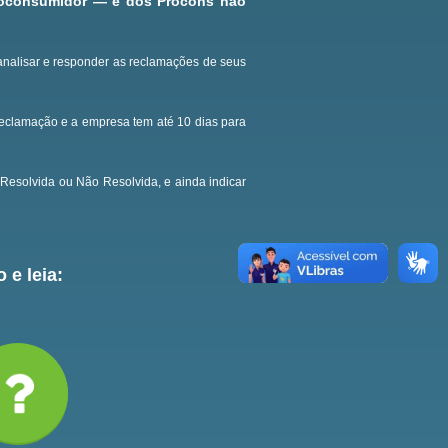
roconsumidor — e dos Procons não
analisar e responder as reclamações de seus
reclamação e a empresa tem até 10 dias para
Resolvida ou Não Resolvida, e ainda indicar
 e leia: