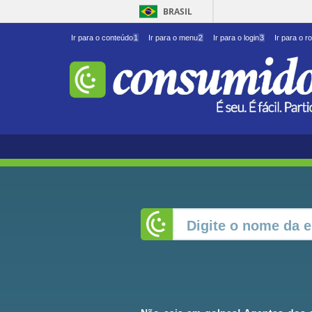
BRASIL
Ir para o conteúdo
1
Ir para o menu
2
Ir para o login
3
Ir para o r