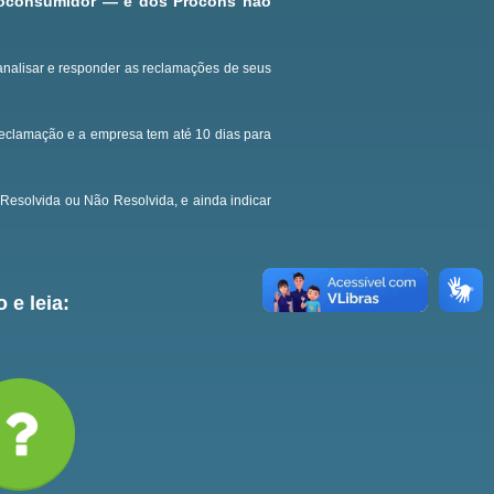
roconsumidor — e dos Procons não
analisar e responder as reclamações de seus
reclamação e a empresa tem até 10 dias para
Resolvida ou Não Resolvida, e ainda indicar
 e leia: