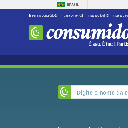
BRASIL
Ir para o conteúdo
1
Ir para o menu
2
Ir para o login
3
Ir para o r