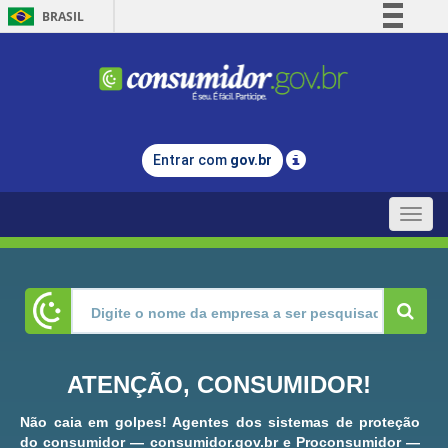
BRASIL
Simplifique!
Comunica BR
Participe
Acesso à informação
Entrar com
gov.br
Legislação
Canais
Toggle
naviga
ATENÇÃO, CONSUMIDOR!
Não caia em golpes! Agentes dos sistemas de proteção
do consumidor — consumidor.gov.br e Proconsumidor —