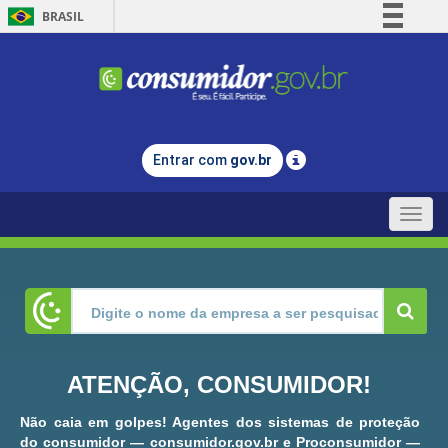
BRASIL
Simplifique!
Comunica BR
Participe
Acesso à informação
Entrar com
gov.br
Legislação
Canais
Toggle
naviga
ATENÇÃO, CONSUMIDOR!
Não caia em golpes! Agentes dos sistemas de proteção
do consumidor — consumidor.gov.br e Proconsumidor —