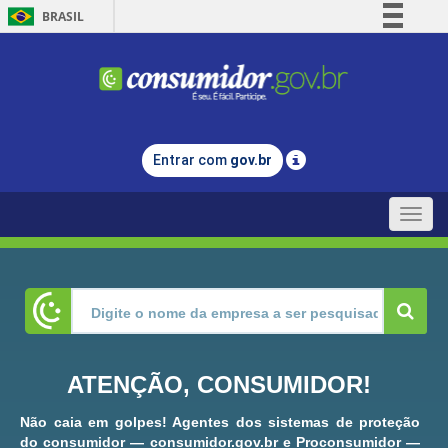
BRASIL
Simplifique!
Comunica BR
Participe
Acesso à informação
Entrar com
gov.br
Legislação
Canais
Toggle
naviga
ATENÇÃO, CONSUMIDOR!
Não caia em golpes! Agentes dos sistemas de proteção
do consumidor — consumidor.gov.br e Proconsumidor —