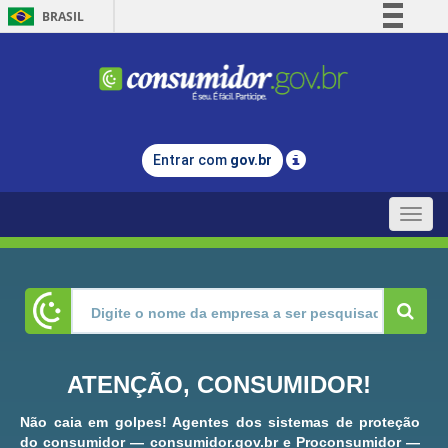
BRASIL
Simplifique!
Comunica BR
Participe
Acesso à informação
Entrar com
gov.br
Legislação
Canais
Toggle
naviga
ATENÇÃO, CONSUMIDOR!
Não caia em golpes! Agentes dos sistemas de proteção
do consumidor — consumidor.gov.br e Proconsumidor —