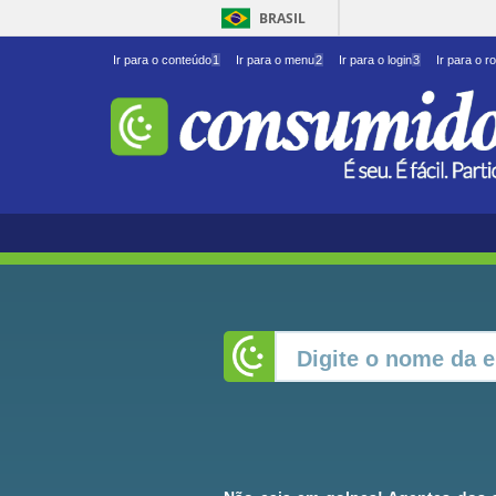
BRASIL
Ir para o conteúdo
1
Ir para o menu
2
Ir para o login
3
Ir para o r