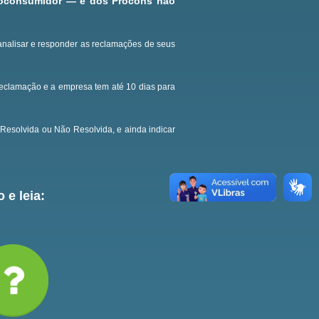
roconsumidor — e dos Procons não
analisar e responder as reclamações de seus
reclamação e a empresa tem até 10 dias para
Resolvida ou Não Resolvida, e ainda indicar
 e leia: