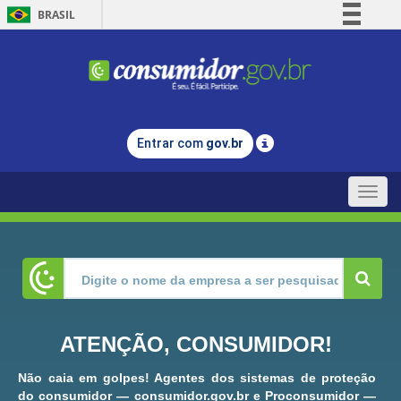
BRASIL
Simplifique!
Comunica BR
Participe
Acesso à informação
Entrar com
gov.br
Legislação
Canais
Toggle
naviga
ATENÇÃO, CONSUMIDOR!
Não caia em golpes! Agentes dos sistemas de proteção
do consumidor — consumidor.gov.br e Proconsumidor —