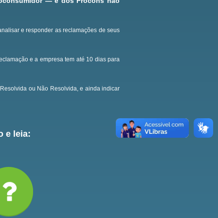
roconsumidor — e dos Procons não
analisar e responder as reclamações de seus
reclamação e a empresa tem até 10 dias para
Resolvida ou Não Resolvida, e ainda indicar
 e leia: