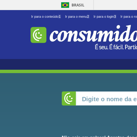
BRASIL
Ir para o conteúdo
1
Ir para o menu
2
Ir para o login
3
Ir para o r