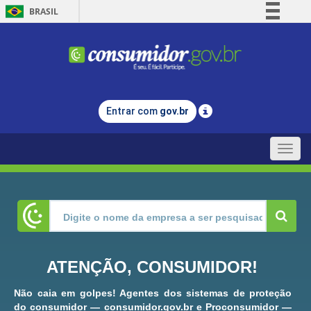
BRASIL
Simplifique!
Comunica BR
Participe
Acesso à informação
Entrar com
gov.br
Legislação
Canais
Toggle
naviga
ATENÇÃO, CONSUMIDOR!
Não caia em golpes! Agentes dos sistemas de proteção
do consumidor — consumidor.gov.br e Proconsumidor —