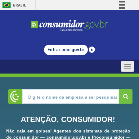
BRASIL
Simplifique!
Comunica BR
Participe
Acesso à informação
Entrar com
gov.br
Legislação
Canais
Toggle
naviga
ATENÇÃO, CONSUMIDOR!
Não caia em golpes! Agentes dos sistemas de proteção
do consumidor — consumidor.gov.br e Proconsumidor —