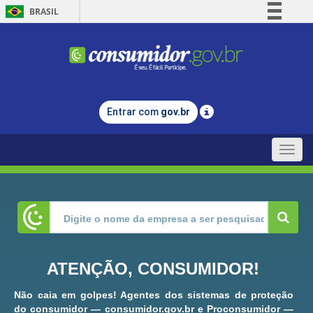
BRASIL
Simplifique!
Comunica BR
Participe
Acesso à informação
Entrar com
gov.br
Legislação
Canais
Toggle
naviga
ATENÇÃO, CONSUMIDOR!
Não caia em golpes! Agentes dos sistemas de proteção
do consumidor — consumidor.gov.br e Proconsumidor —