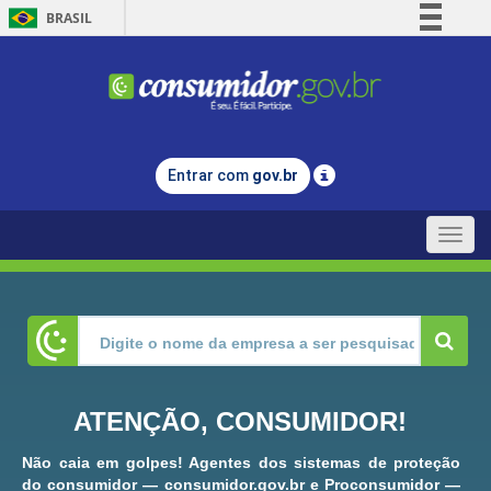
BRASIL
Simplifique!
Comunica BR
Participe
Acesso à informação
Entrar com
gov.br
Legislação
Canais
Toggle
naviga
ATENÇÃO, CONSUMIDOR!
Não caia em golpes! Agentes dos sistemas de proteção
do consumidor — consumidor.gov.br e Proconsumidor —