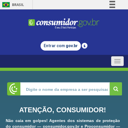
BRASIL
Simplifique!
Comunica BR
Participe
Acesso à informação
Entrar com
gov.br
Legislação
Canais
Toggle
naviga
ATENÇÃO, CONSUMIDOR!
Não caia em golpes! Agentes dos sistemas de proteção
do consumidor — consumidor.gov.br e Proconsumidor —