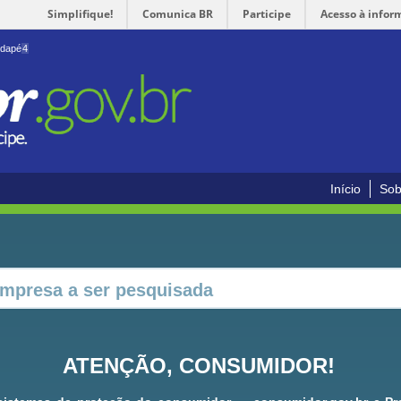
Simplifique!
Comunica BR
Participe
Acesso à infor
odapé
4
Início
Sob
ATENÇÃO, CONSUMIDOR!