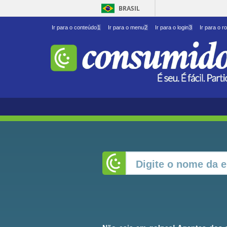
BRASIL
Ir para o conteúdo
1
Ir para o menu
2
Ir para o login
3
Ir para o r