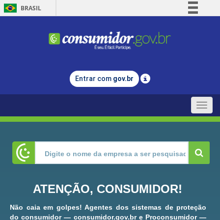
BRASIL
Simplifique!
Comunica BR
Participe
Acesso à informação
Entrar com
gov.br
Legislação
Canais
Toggle
naviga
ATENÇÃO, CONSUMIDOR!
Não caia em golpes! Agentes dos sistemas de proteção
do consumidor — consumidor.gov.br e Proconsumidor —