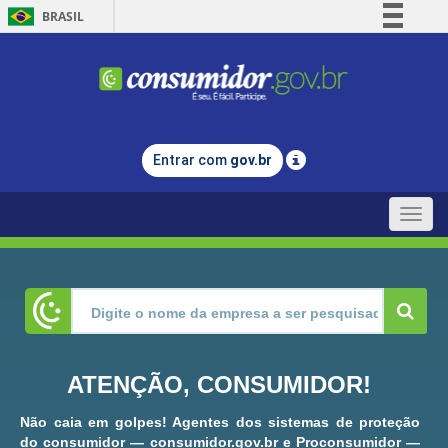
BRASIL
Simplifique!
Comunica BR
Participe
Acesso à informação
Entrar com
gov.br
Legislação
Canais
Toggle
naviga
ATENÇÃO, CONSUMIDOR!
Não caia em golpes! Agentes dos sistemas de proteção
do consumidor — consumidor.gov.br e Proconsumidor —