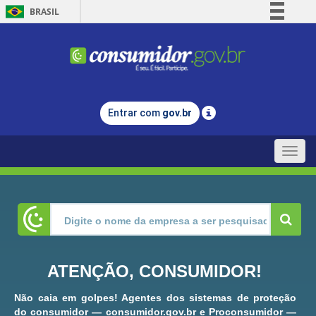
BRASIL
Simplifique!
Comunica BR
Participe
Acesso à informação
Entrar com
gov.br
Legislação
Canais
Toggle
naviga
ATENÇÃO, CONSUMIDOR!
Não caia em golpes! Agentes dos sistemas de proteção
do consumidor — consumidor.gov.br e Proconsumidor —