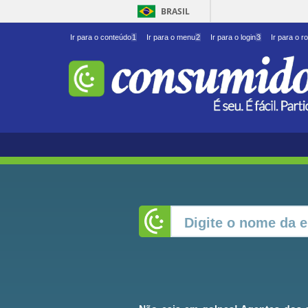
BRASIL
Ir para o conteúdo
1
Ir para o menu
2
Ir para o login
3
Ir para o r