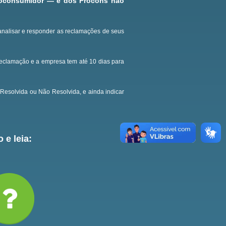
roconsumidor — e dos Procons não
analisar e responder as reclamações de seus
reclamação e a empresa tem até 10 dias para
Resolvida ou Não Resolvida, e ainda indicar
 e leia: