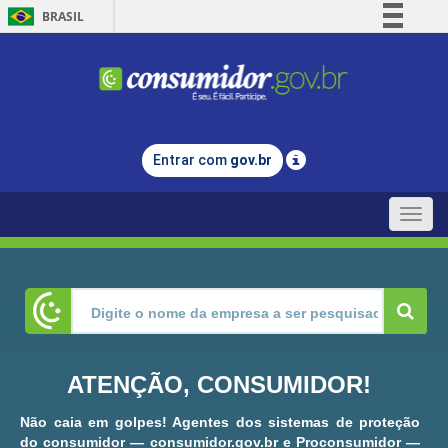
BRASIL
Simplifique!
Comunica BR
Participe
Acesso à informação
Entrar com
gov.br
Legislação
Canais
Toggle
naviga
ATENÇÃO, CONSUMIDOR!
Não caia em golpes! Agentes dos sistemas de proteção
do consumidor — consumidor.gov.br e Proconsumidor —