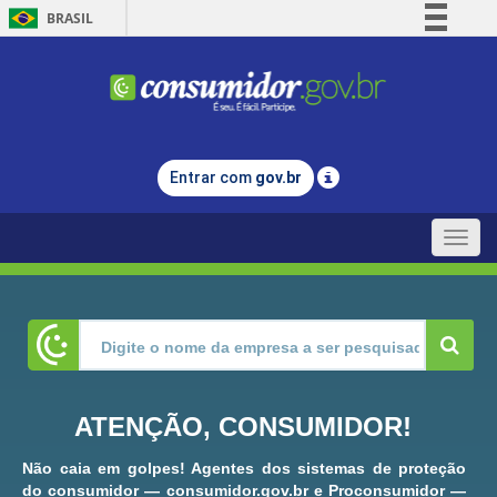
BRASIL
Simplifique!
Comunica BR
Participe
Acesso à informação
Entrar com
gov.br
Legislação
Canais
Toggle
naviga
ATENÇÃO, CONSUMIDOR!
Não caia em golpes! Agentes dos sistemas de proteção
do consumidor — consumidor.gov.br e Proconsumidor —