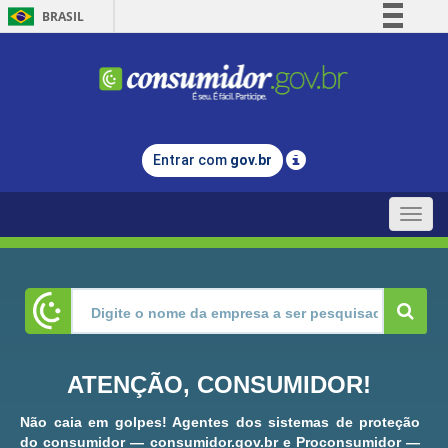
BRASIL
Simplifique!
Comunica BR
Participe
Acesso à informação
Entrar com
gov.br
Legislação
Canais
Toggle
naviga
ATENÇÃO, CONSUMIDOR!
Não caia em golpes! Agentes dos sistemas de proteção
do consumidor — consumidor.gov.br e Proconsumidor —